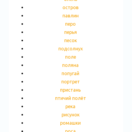
остров
павлин
перо
перья
песок
подсолнух
поле
поляна
попугай
портрет
пристань
птичий полёт
река
рисунок
ромашки
роса