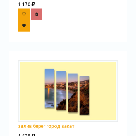
1 170
залив берег город закат
1 528