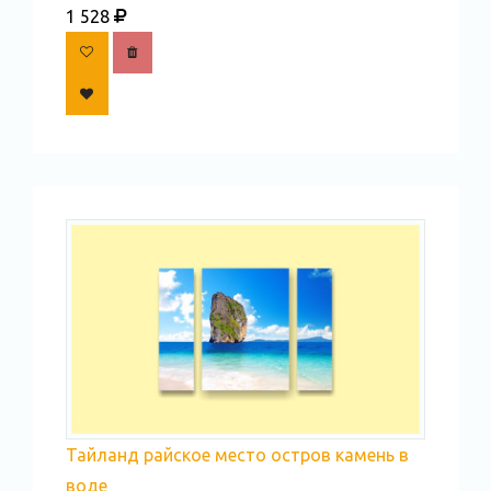
1 528
Тайланд райское место остров камень в
воде