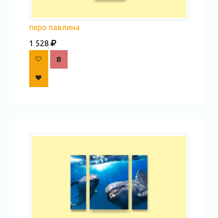
перо павлина
1 528