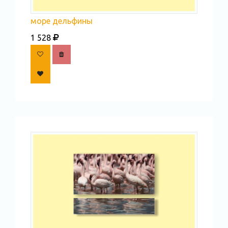
море дельфины
1 528