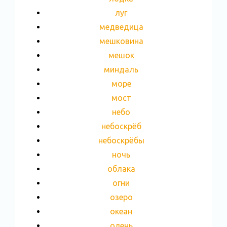
луг
медведица
мешковина
мешок
миндаль
море
мост
небо
небоскрёб
небоскрёбы
ночь
облака
огни
озеро
океан
олень