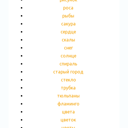
роса
рыбы
сакура
сердце
скалы
снег
солнце
спираль
старый город
стекло
трубка
тюльпаны
фламинго
цвета
цветок
цветы