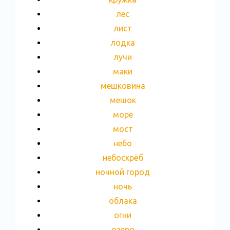
лес
лист
лодка
лучи
маки
мешковина
мешок
море
мост
небо
небоскрёб
ночной город
ночь
облака
огни
озеро