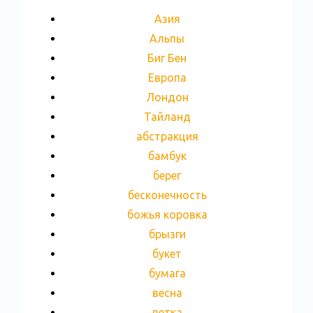
Азия
Альпы
Биг Бен
Европа
Лондон
Тайланд
абстракция
бамбук
берег
бесконечность
божья коровка
брызги
букет
бумага
весна
ветка