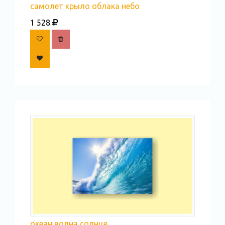
самолет крыло облака небо
1 528
океан волна солнце