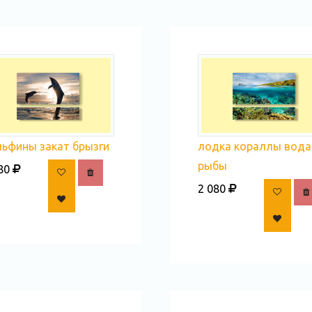
льфины закат брызги
лодка кораллы вода
рыбы
80
2 080