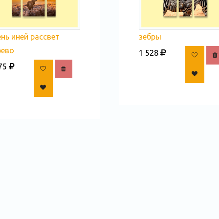
нь иней рассвет
зебры
рево
1 528
75