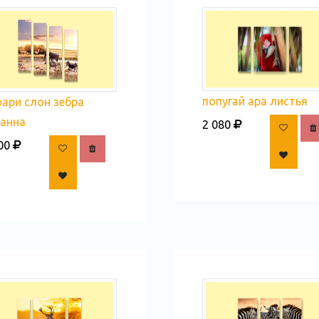
попугай ара листья
ари слон зебра
ванна
2 080
00