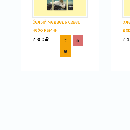
белый медведь север
оле
небо камни
де
2 800
2 4