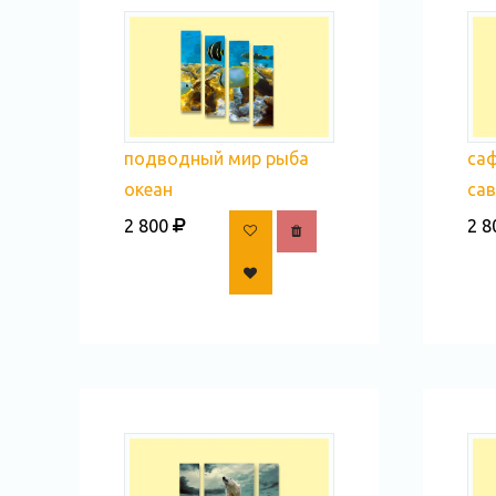
подводный мир рыба
саф
океан
са
2 800
2 8