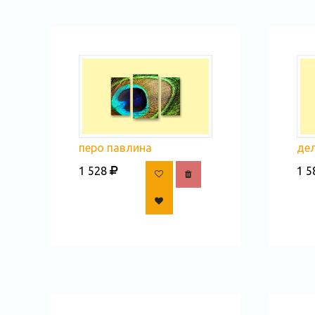
де
перо павлина
1 5
1 528