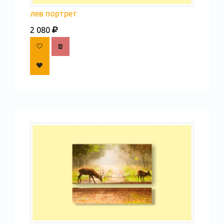
лев портрет
2 080