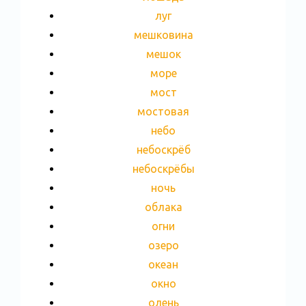
луг
мешковина
мешок
море
мост
мостовая
небо
небоскрёб
небоскрёбы
ночь
облака
огни
озеро
океан
окно
олень