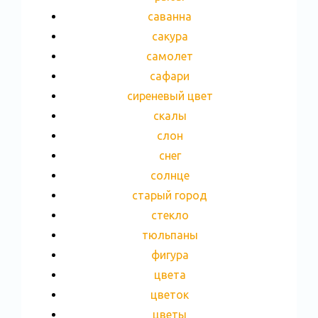
саванна
сакура
самолет
сафари
сиреневый цвет
скалы
слон
снег
солнце
старый город
стекло
тюльпаны
фигура
цвета
цветок
цветы