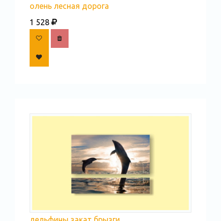
олень лесная дорога
1 528
дельфины закат брызги