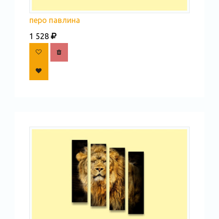
перо павлина
1 528