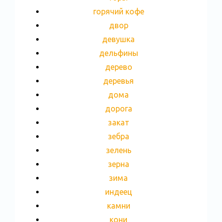
горячий кофе
двор
девушка
дельфины
дерево
деревья
дома
дорога
закат
зебра
зелень
зерна
зима
индеец
камни
кони