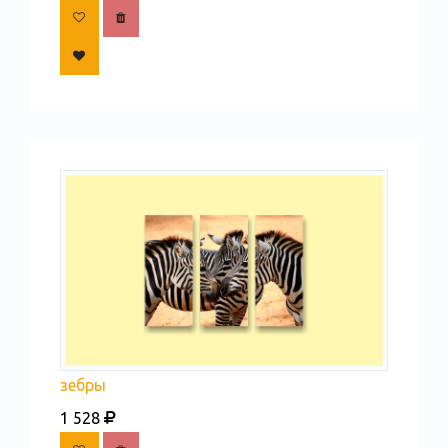
зебры
1 528