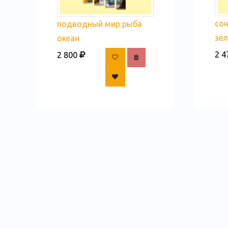
сон
подводный мир рыба
зел
океан
2 4
2 800