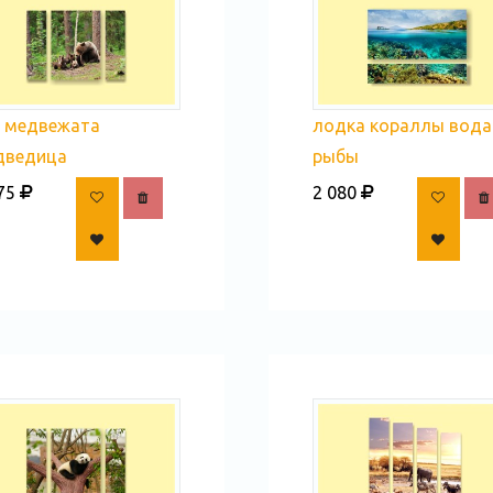
с медвежата
лодка кораллы вода
дведица
рыбы
75
2 080