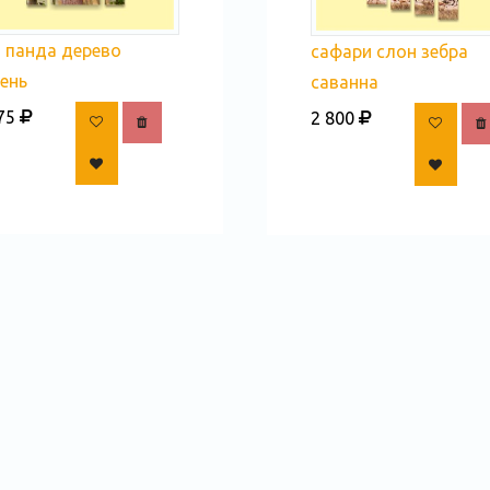
 панда дерево
сафари слон зебра
ень
саванна
75
2 800