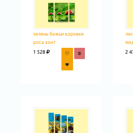
зелень божьи коровки
ле
роса зонт
ме
1 528
2 4