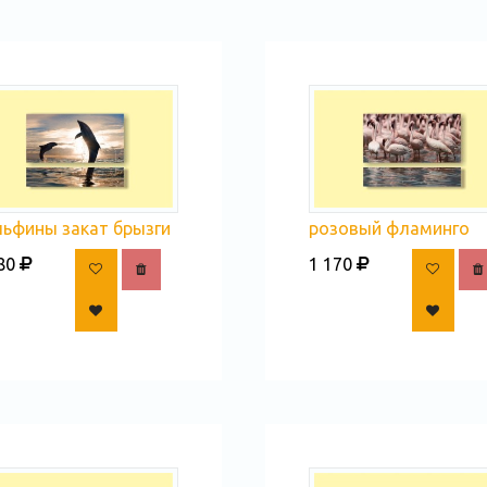
льфины закат брызги
розовый фламинго
80
1 170