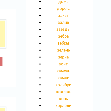
дома
дорога
закат
залив
звезды
зебра
зебры
зелень
зерна
зонт
камень
камни
колибри
коллаж
конь
корабли