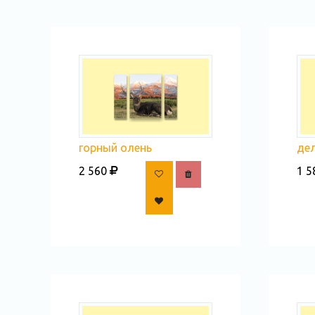
горный олень
де
2 560
1 5