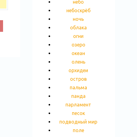
небо
небоскрёб
ночь
облака
огни
озеро
океан
олень
орхидеи
остров
пальма
панда
парламент
песок
подводный мир
поле