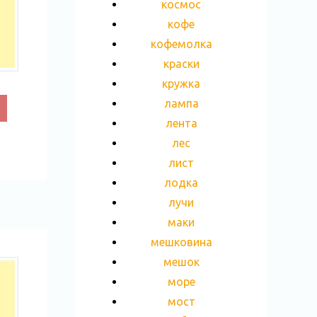
космос
кофе
кофемолка
краски
кружка
лампа
лента
лес
лист
лодка
лучи
маки
мешковина
мешок
море
мост