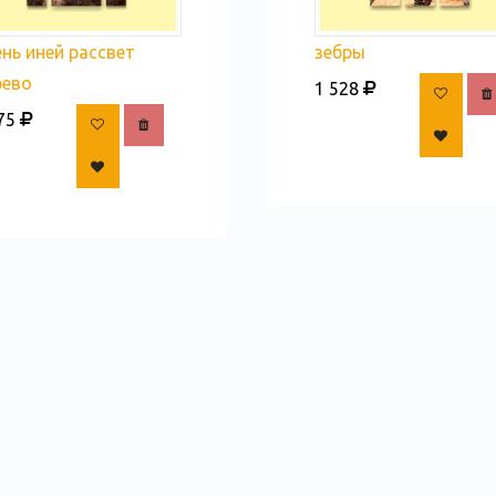
нь иней рассвет
зебры
рево
1 528
75