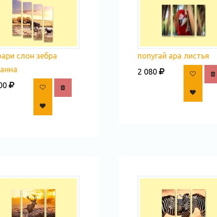
попугай ара листья
ари слон зебра
ванна
2 080
00