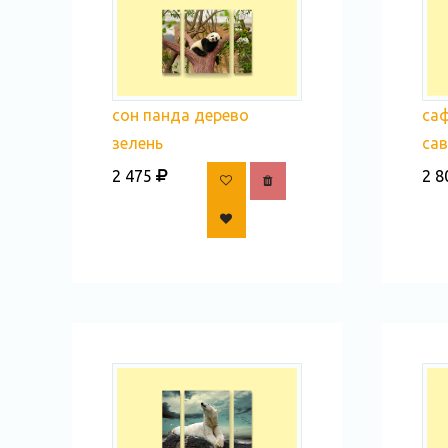
сон панда дерево
саф
зелень
са
2 475
2 8