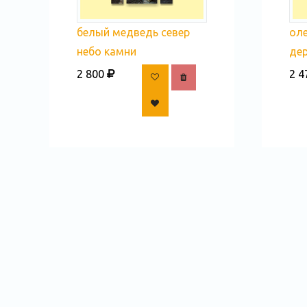
белый медведь север
оле
небо камни
де
2 800
2 4