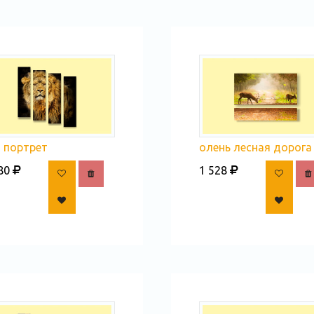
олень лесная дорога
 портрет
1 528
80