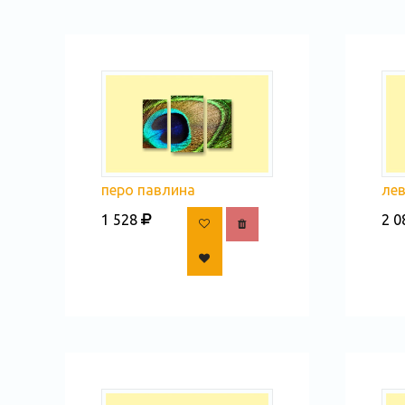
перо павлина
лев
1 528
2 0