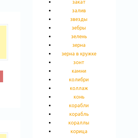
закат
залив
звезды
зебры
зелень
зерна
зерна в кружке
зонт
камни
колибри
коллаж
конь
корабли
корабль
кораллы
корица