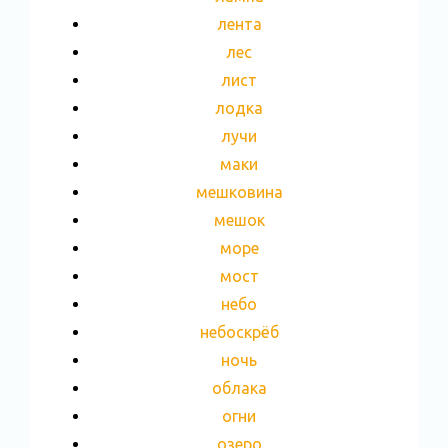
лента
лес
лист
лодка
лучи
маки
мешковина
мешок
море
мост
небо
небоскрёб
ночь
облака
огни
озеро