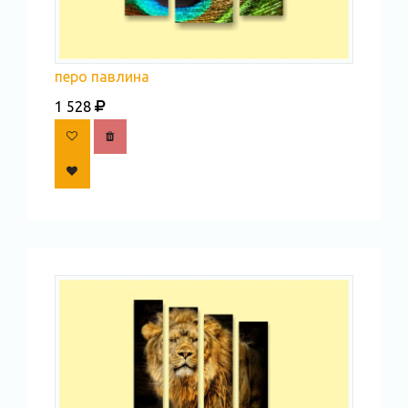
перо павлина
1 528