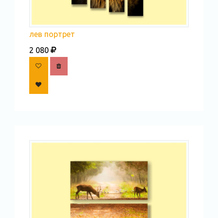
лев портрет
2 080