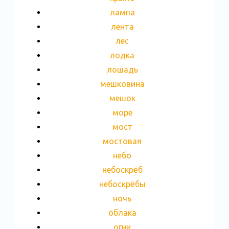
лампа
лента
лес
лодка
лошадь
мешковина
мешок
море
мост
мостовая
небо
небоскрёб
небоскрёбы
ночь
облака
огни