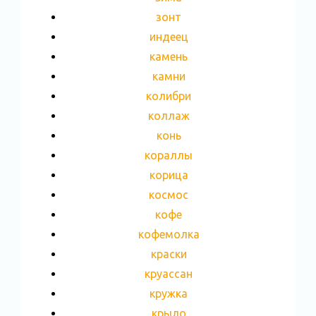
зонт
индеец
камень
камни
колибри
коллаж
конь
кораллы
корица
космос
кофе
кофемолка
краски
круассан
кружка
крыло