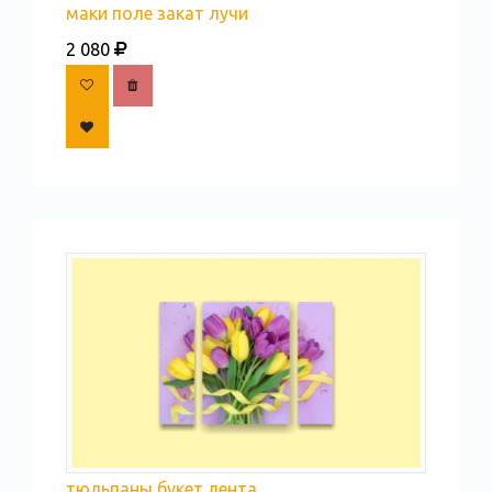
маки поле закат лучи
2 080
тюльпаны букет лента