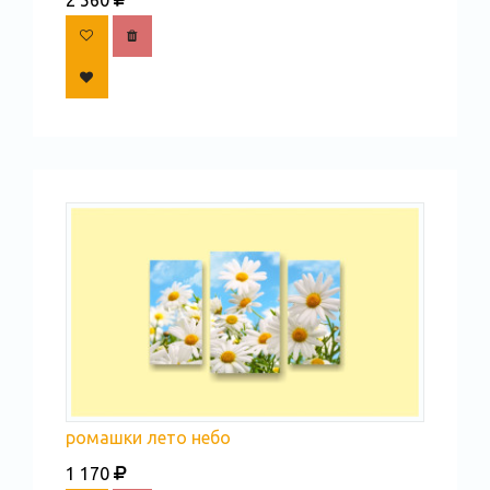
ромашки лето небо
1 170