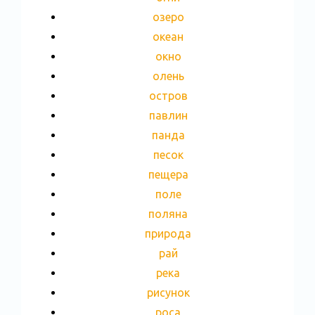
озеро
океан
окно
олень
остров
павлин
панда
песок
пещера
поле
поляна
природа
рай
река
рисунок
роса