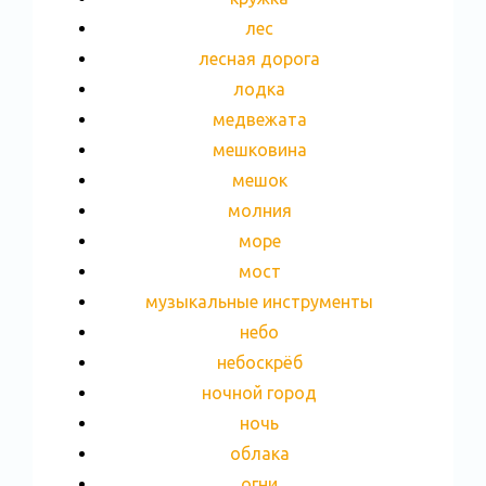
лес
лесная дорога
лодка
медвежата
мешковина
мешок
молния
море
мост
музыкальные инструменты
небо
небоскрёб
ночной город
ночь
облака
огни