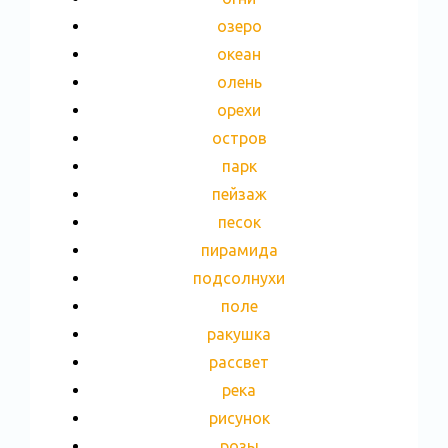
озеро
океан
олень
орехи
остров
парк
пейзаж
песок
пирамида
подсолнухи
поле
ракушка
рассвет
река
рисунок
розы