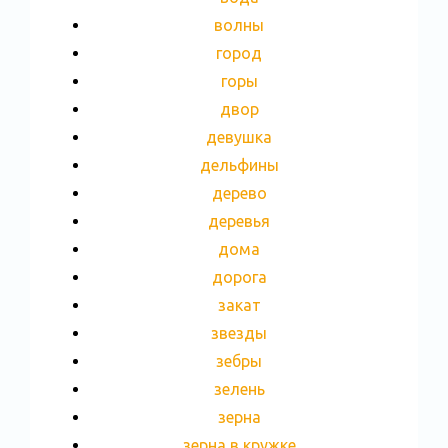
волны
город
горы
двор
девушка
дельфины
дерево
деревья
дома
дорога
закат
звезды
зебры
зелень
зерна
зерна в кружке