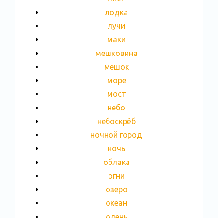
лодка
лучи
маки
мешковина
мешок
море
мост
небо
небоскрёб
ночной город
ночь
облака
огни
озеро
океан
олень