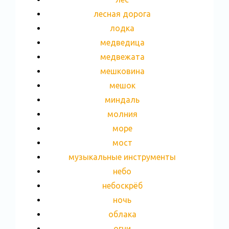
лесная дорога
лодка
медведица
медвежата
мешковина
мешок
миндаль
молния
море
мост
музыкальные инструменты
небо
небоскрёб
ночь
облака
огни