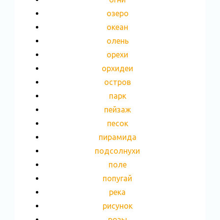
озеро
океан
олень
орехи
орхидеи
остров
парк
пейзаж
песок
пирамида
подсолнухи
поле
попугай
река
рисунок
розы