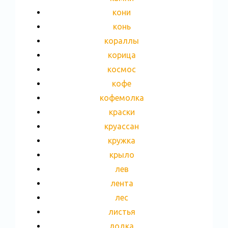
кони
конь
кораллы
корица
космос
кофе
кофемолка
краски
круассан
кружка
крыло
лев
лента
лес
листья
лодка