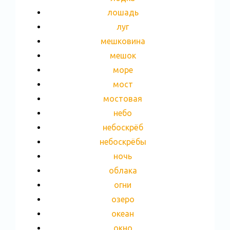
лошадь
луг
мешковина
мешок
море
мост
мостовая
небо
небоскрёб
небоскрёбы
ночь
облака
огни
озеро
океан
окно