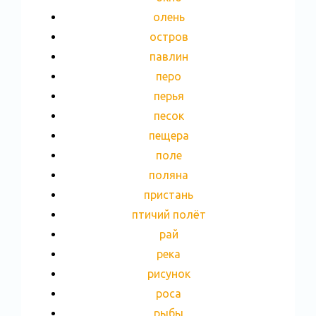
олень
остров
павлин
перо
перья
песок
пещера
поле
поляна
пристань
птичий полёт
рай
река
рисунок
роса
рыбы