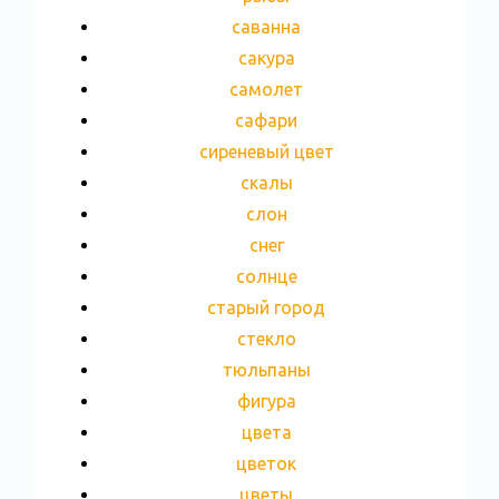
саванна
сакура
самолет
сафари
сиреневый цвет
скалы
слон
снег
солнце
старый город
стекло
тюльпаны
фигура
цвета
цветок
цветы