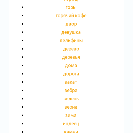
горы
горячий кофе
двор
девушка
дельфины
дерево
деревья
дома
дорога
закат
зебра
зелень
зерна
зима
индеец
камни